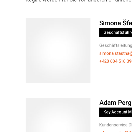
Simona Šť
Geschäftsführ
Geschäftsleitun
simona.stastna
+420 604 516 39
Adam Perg
Key Account 
Kundenservice D