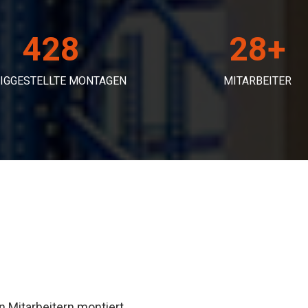
428
30
+
TIGGESTELLTE MONTAGEN
MITARBEITER
 Mitarbeitern montiert