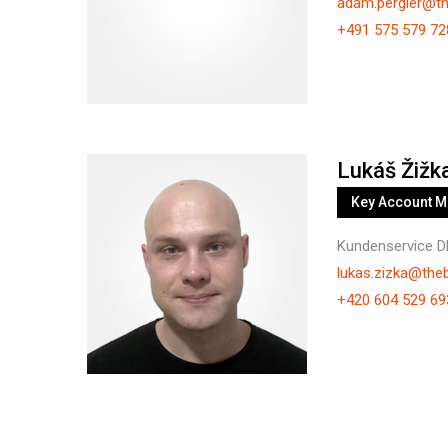
adam.pergler@t
+491 575 579 72
Lukáš Žižk
Key Account 
Kundenservice D
lukas.zizka@the
+420 604 529 69