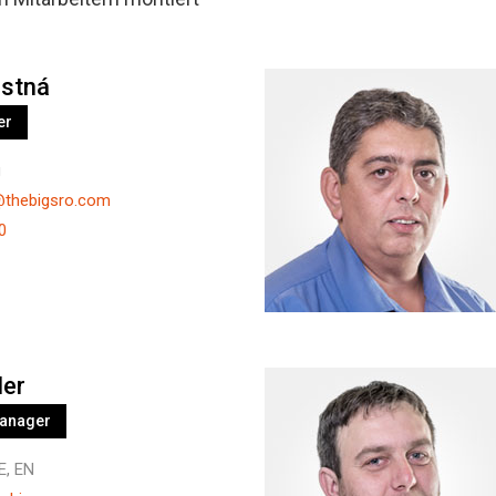
astná
er
g
@thebigsro.com
0
ler
Manager
E, EN