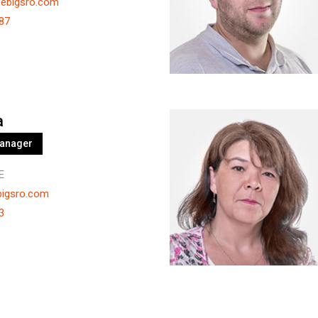
hebigsro.com
87
a
Manager
E
bigsro.com
3