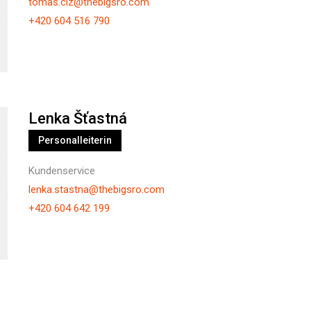
tomas.ciz@thebigsro.com
+420 604 516 790
Lenka Šťastná
Personalleiterin
Kundenservice
lenka.stastna@thebigsro.com
+420 604 642 199