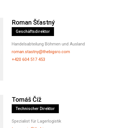
Roman Šťastný
Geschäftsdirektor
Handelsabteilung Böhmen und Ausland
roman.stastny@thebigsro.com
+420 604 517 453
Tomáš Číž
Technischer Direktor
Spezialist für Lagerlogistik